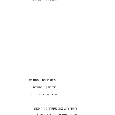
עליזה דריהם – מתנדבת
רות רובין – מתנדבת
אביבה שמידט - מתנדבת
רואה חשבון: משרד זיו האפט
מנהל חשבונות: ירמיה שמח