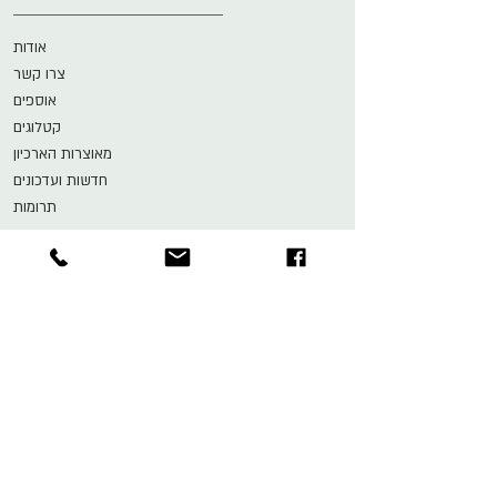
אודות
צרו קשר
אוספים
קטלוגים
מאוצרות הארכיון
חדשות ועדכונים
תרומות
מחירון
הארכיון והמוזיאון לתיאטרון
ע״ש ישראל גור
הפקולטה למדעי הרוח, גוש 7
האוניברסיטה העברית, הר הצופים
ת"ד 24290