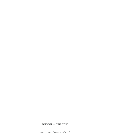
מיכל הלר – ספרנית
ד"ר לאה גילולה – מנהלת