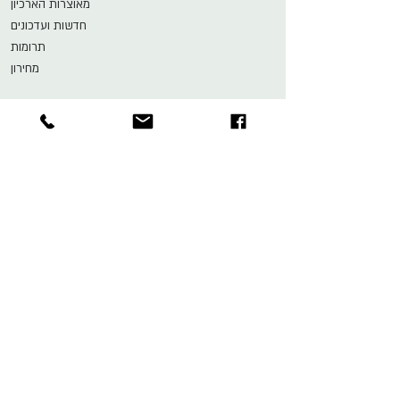
מאוצרות הארכיון
חדשות ועדכונים
תרומות
מחירון
הארכיון והמוזיאון לתיאטרון
ע״ש ישראל גור
הפקולטה למדעי הרוח, גוש 7
האוניברסיטה העברית, הר הצופים
ת"ד 24290
ירושלים
9124201
02-5883-986
goor1001@gmail.com
שעות קבלת קהל: