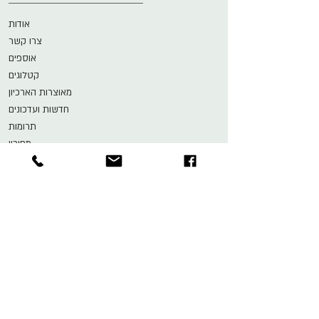
אודות
צרו קשר
אוספים
קטלוגים
מאוצרות הארכיון
חדשות ועדכונים
תרומות
מחירון
הארכיון והמוזיאון לתיאטרון
ע״ש ישראל גור
הפקולטה למדעי הרוח, גוש 7
האוניברסיטה העברית, הר הצופים
ת"ד 24290
ירושלים
9124201